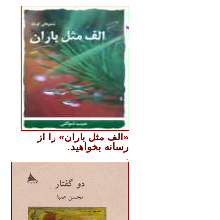
..
«الف مثل باران» را از
رسانه بخواهید.
..............
.
.