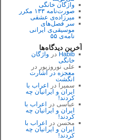
واژگان خانگی
صورت‌نامه ۱۳۳ مکرر
میرزاده‌ی عشقی
سر فصل‌هاى
موسيقى‌ی ايرانى
نامه‌ی ۵۵
آخرین دیدگاه‌ها
Habib
در
واژگان
خانگی
علی نوروزپور
در
معجزه در اشارت
انگشت
سمیرا
در
اعراب با
ايران و ايرانيان چه
كردند!
عباسی
در
اعراب با
ايران و ايرانيان چه
كردند!
محسن
در
اعراب با
ايران و ايرانيان چه
كردند!