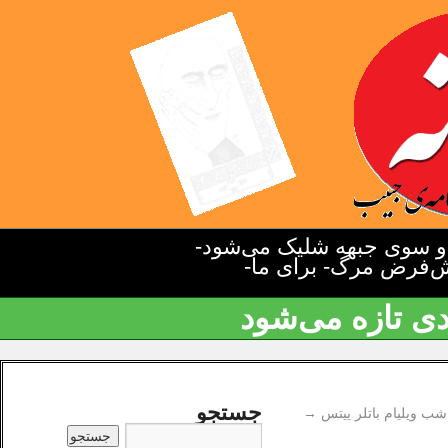
دو سوی جبهه شلیک می‌شود-
یش‌فرض مرگ- برای ما-
دی تازه می‌شود
جستجو
شب ویلیام باتلر ییتس
→