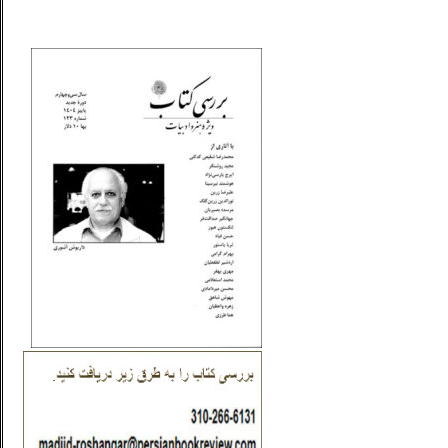
_..._________________