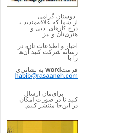
**************
..
*
دوستان گرامی
از شما
که علاقه‌مندید با
درج کارهای‌ ادبی و
هنری‌تان و نیز
اخبار و اطلاعات تازه در
رسانه شرکت کنید آن‌ها
را
با
فرمت
word
به نشانی‌ی
habib@rasaaneh.com
برای‌مان ارسال
کنید تا در
صورت امکان
در این‌جا
منتشر کنیم.
______________________
....