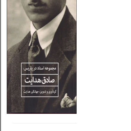
.....
......