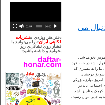
نمایشگر
ویدیو
دنبال می
02:57
00:00
دفتر هنر وبژه‌ی «
نشریات
فکاهی ایران
» را می‌توانید با
فشار روی نشانی‌ی زیر
بخوانید و داشته باشید:
daftar-
اموش نخواهد شد .
honar.com
قرار باشد در خانه خود
، ما را به مسیری که
__لل_____________________
ن سوابق درخشان
.
امروز مبارزه بزرگی
 اجتماعی باید در
ر کوچک و ناچیز باشد
ه به جایی نتوان رسید .