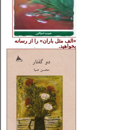
«الف مثل باران» را از
رسانه
بخواهید.
..............
.
.