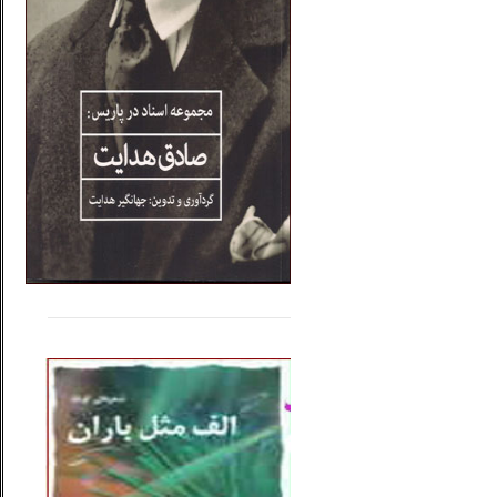
.....
......
..