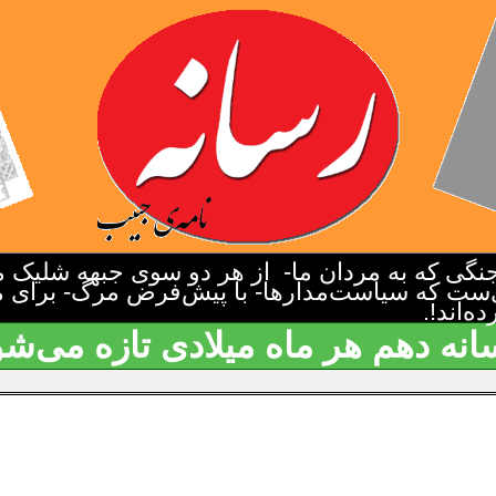
گی که به مردان ما- از هر دو سوی جبهه شلیک م
‌ست که سیاست‌مدارها- با پیش‌فرض مرگ- برای م
‌اند!.
انه دهم هر ماه میلادی تازه می‌شو