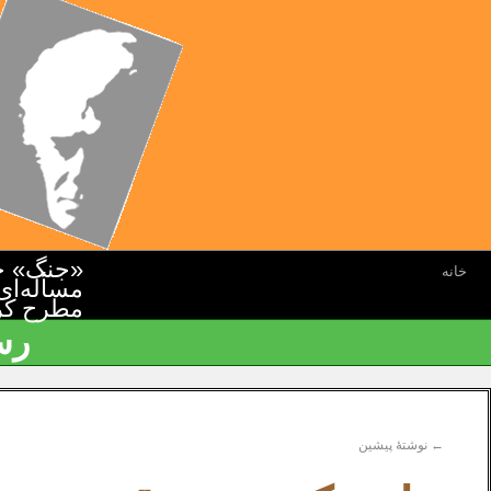
«جنگ» جن
خانه
مسأله‌ای
مطرح کرده
رس
←
نوشتهٔ پیشین