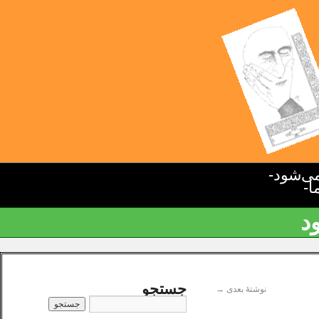
ی‌شود-
ا-
د
جستجو
نوشتهٔ بعدی
→