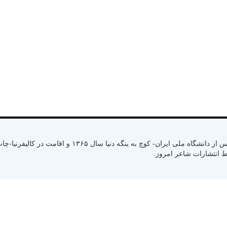
متولد سال ۱۳۳۰ رشت استان گیلان- کسب لیسانس از دانشگاه ملی ایران- کوچ به ینگ