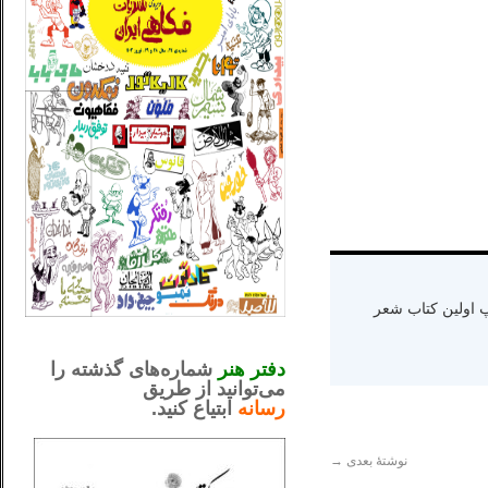
ه دنیا سال ۱۳۶۵ و اقامت در کالیفرنیا-چاپ اولین کتاب شعر
_..._________________
.....................................................
دفتر هنر
شماره‌های گذشته را
می‌توانید از طریق
رسانه
ابتیاع کنید.
ntjv ikv
_..._________________
نوشتهٔ بعدی
→