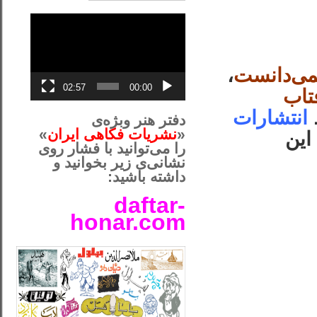
نمایشگر
ویدیو
نمی‌دانست
،
02:57
00:00
تاب
انتشارات
دفتر هنر وبژه‌ی
«
نشریات فکاهی ایران
»
این
را می‌توانید با فشار روی
نشانی‌ی زیر بخوانید و
داشته باشید:
daftar-
honar.com
__لل____________________