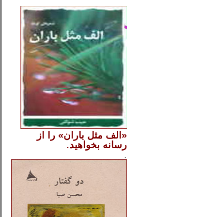
..
«الف مثل باران» را از
رسانه بخواهید.
..............
.
.