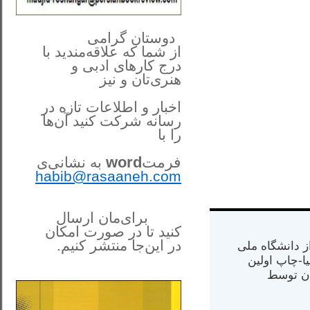
**************
..
*
دوستان گرامی
از شما
که علاقه‌مندید با
درج کارهای‌ ادبی و
هنری‌تان و نیز
اخبار و اطلاعات تازه در
رسانه شرکت کنید آن‌ها
را
با
فرمت
word
به نشانی‌ی
habib@rasaaneh.com
برای‌مان ارسال
کنید تا در
صورت امکان
در این‌جا
منتشر کنیم.
س از دانشگاه ملی
______________________
مت در کالیفرنیا-چاپ اولین
....
ران) در سال ۱۳۸۴ در ایران توسط