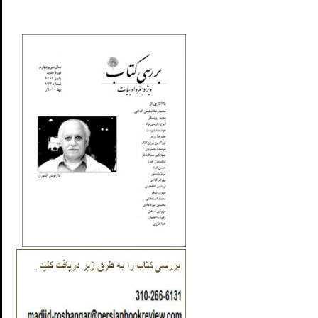
_..._________________