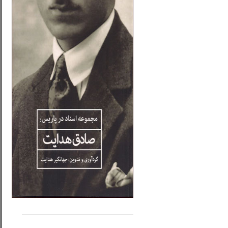
.....
......