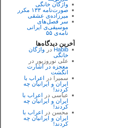
واژگان خانگی
صورت‌نامه ۱۳۳ مکرر
میرزاده‌ی عشقی
سر فصل‌هاى
موسيقى‌ی ايرانى
نامه‌ی ۵۵
آخرین دیدگاه‌ها
Habib
در
واژگان
خانگی
علی نوروزپور
در
معجزه در اشارت
انگشت
سمیرا
در
اعراب با
ايران و ايرانيان چه
كردند!
عباسی
در
اعراب با
ايران و ايرانيان چه
كردند!
محسن
در
اعراب با
ايران و ايرانيان چه
كردند!