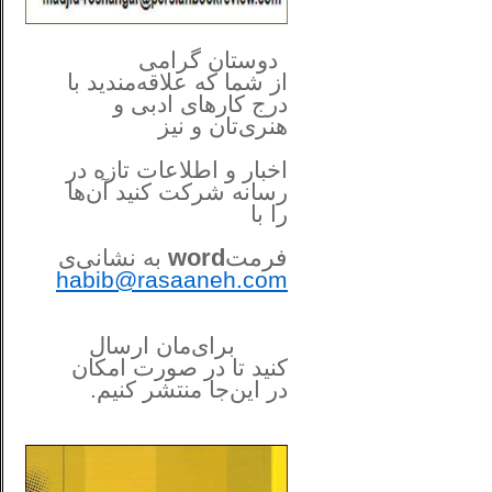
**************
..
*
دوستان گرامی
از شما
که علاقه‌مندید با
درج کارهای‌ ادبی و
هنری‌تان و نیز
اخبار و اطلاعات تازه در
رسانه شرکت کنید آن‌ها
را
با
فرمت
word
به نشانی‌ی
habib@rasaaneh.com
برای‌مان ارسال
کنید تا در
صورت امکان
در این‌جا
منتشر کنیم.
______________________
....