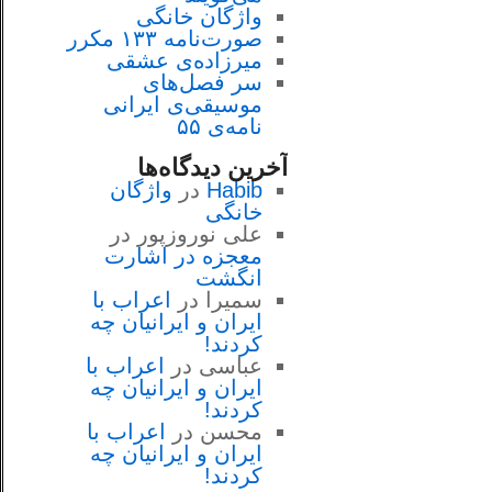
واژگان خانگی
صورت‌نامه ۱۳۳ مکرر
میرزاده‌ی عشقی
سر فصل‌هاى
موسيقى‌ی ايرانى
نامه‌ی ۵۵
آخرین دیدگاه‌ها
Habib
در
واژگان
خانگی
علی نوروزپور
در
معجزه در اشارت
انگشت
سمیرا
در
اعراب با
ايران و ايرانيان چه
كردند!
عباسی
در
اعراب با
ايران و ايرانيان چه
كردند!
محسن
در
اعراب با
ايران و ايرانيان چه
كردند!