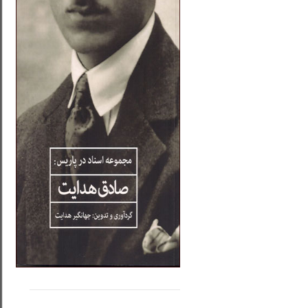
.....
......