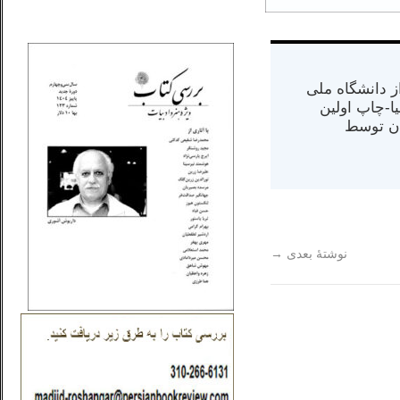
_..._________________
س از دانشگاه ملی
مت در کالیفرنیا-چاپ اولین
ران) در سال ۱۳۸۴ در ایران توسط
نوشتهٔ بعدی
→