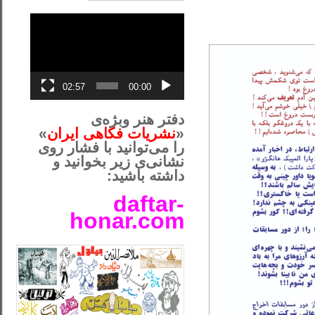
نمایشگر
ویدیو
02:57
00:00
دفتر هنر وبژه‌ی
«
نشریات فکاهی ایران
»
را می‌توانید با فشار روی
نشانی‌ی زیر بخوانید و
داشته باشید:
daftar-
honar.com
__لل____________________