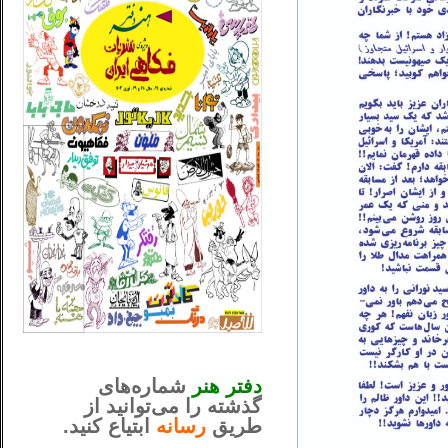
_..._________________
............................................
دفتر هنر
شماره‌های
گذشته را می‌توانید از
طریق
رسانه
ابتیاع کنید.
ntjv ikv