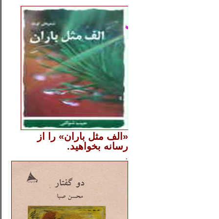
..
«الف مثل باران» را از
رسانه بخواهید.
..............
.
.