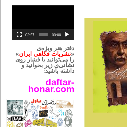
نمایشگر
ویدیو
02:57
00:00
دفتر هنر وبژه‌ی
«
نشریات فکاهی ایران
»
را می‌توانید با فشار روی
نشانی‌ی زیر بخوانید و
داشته باشید:
daftar-
honar.com
__لل____________________