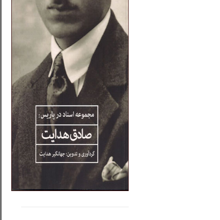
.....
......