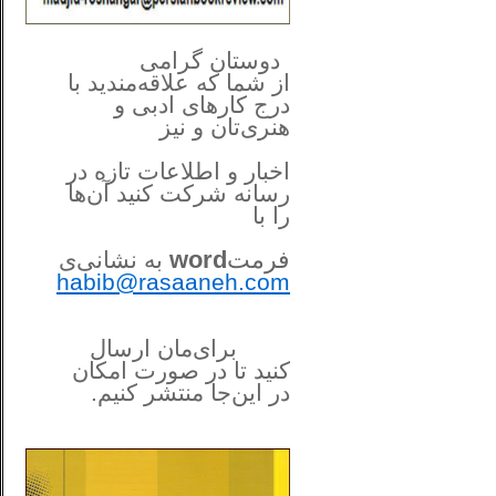
**************
..
*
دوستان گرامی
از شما
که علاقه‌مندید با
درج کارهای‌ ادبی و
هنری‌تان و نیز
اخبار و اطلاعات تازه در
رسانه شرکت کنید آن‌ها
را
با
فرمت
word
به نشانی‌ی
habib@rasaaneh.com
برای‌مان ارسال
کنید تا در
صورت امکان
در این‌جا
منتشر کنیم.
______________________
....