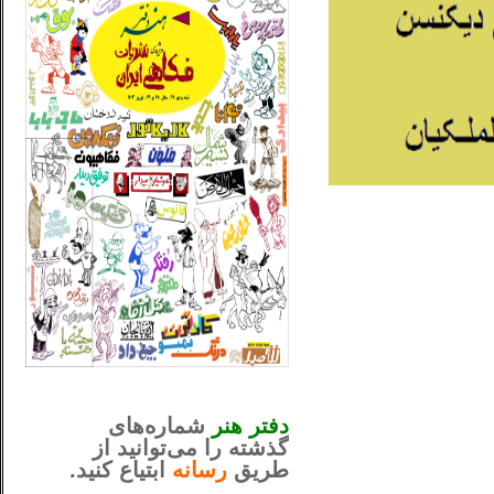
_..._________________
............................................
دفتر هنر
شماره‌های
گذشته را می‌توانید از
طریق
رسانه
ابتیاع کنید.
ntjv ikv