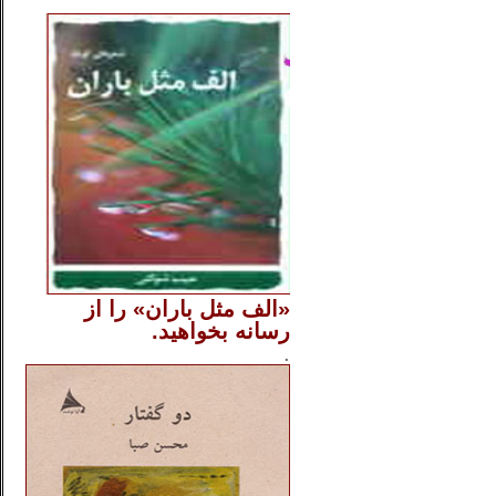
..
«الف مثل باران» را از
رسانه بخواهید.
..............
.
.