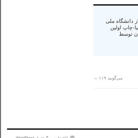
س از دانشگاه ملی
مت در کالیفرنیا-چاپ اولین
ران) در سال ۱۳۸۴ در ایران توسط
این کتاب را می‌توانید در
نشانی‌ی زیر بخوانید.
http://asre-
می‌گویند ۱۱۹
→
nou.net/php/view.
php?
objnr=31357