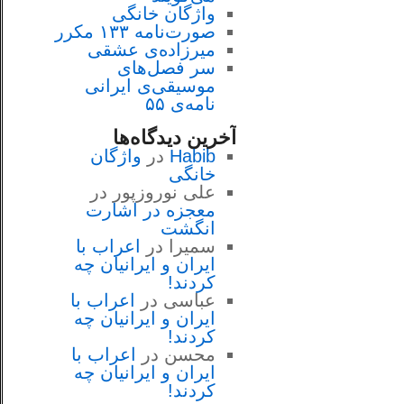
واژگان خانگی
صورت‌نامه ۱۳۳ مکرر
میرزاده‌ی عشقی
سر فصل‌هاى
موسيقى‌ی ايرانى
نامه‌ی ۵۵
آخرین دیدگاه‌ها
Habib
در
واژگان
خانگی
علی نوروزپور
در
معجزه در اشارت
انگشت
سمیرا
در
اعراب با
ايران و ايرانيان چه
كردند!
عباسی
در
اعراب با
ايران و ايرانيان چه
كردند!
محسن
در
اعراب با
ايران و ايرانيان چه
كردند!