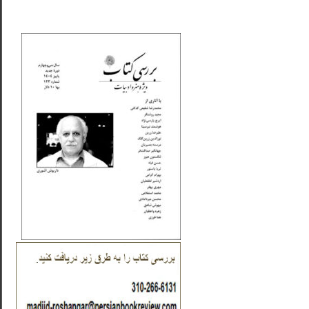
_..._________________