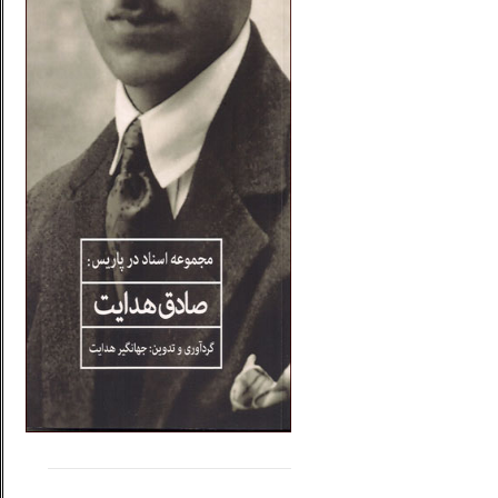
.....
......