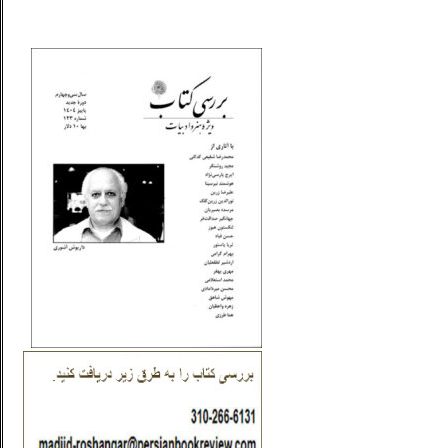
_..._________________