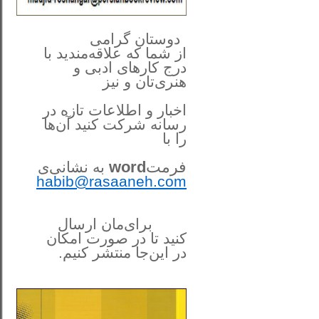
**************
..
*
دوستان گرامی
از شما
که علاقه‌مندید با
درج کارهای‌ ادبی و
هنری‌تان و نیز
اخبار و اطلاعات تازه در
رسانه شرکت کنید آن‌ها
را
با
فرمت
word
به نشانی‌ی
habib@rasaaneh.com
برای‌مان ارسال
کنید تا در
صورت امکان
در این‌جا
منتشر کنیم.
______________________
....