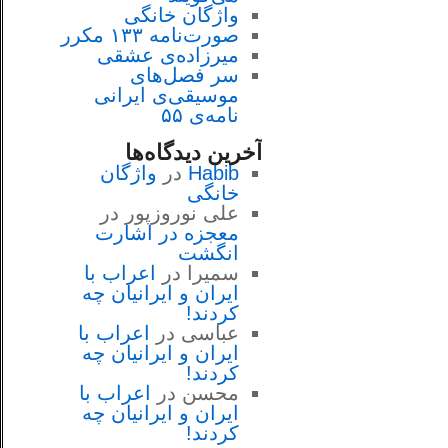
واژگان خانگی
صورت‌نامه ۱۳۳ مکرر
میرزاده‌ی عشقی
سر فصل‌هاى
موسيقى‌ی ايرانى
نامه‌ی ۵۵
آخرین دیدگاه‌ها
Habib
در
واژگان
خانگی
علی نوروزپور
در
معجزه در اشارت
انگشت
سمیرا
در
اعراب با
ايران و ايرانيان چه
كردند!
عباسی
در
اعراب با
ايران و ايرانيان چه
كردند!
محسن
در
اعراب با
ايران و ايرانيان چه
كردند!