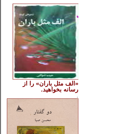
..
«الف مثل باران» را از
رسانه بخواهید.
..............
.
.