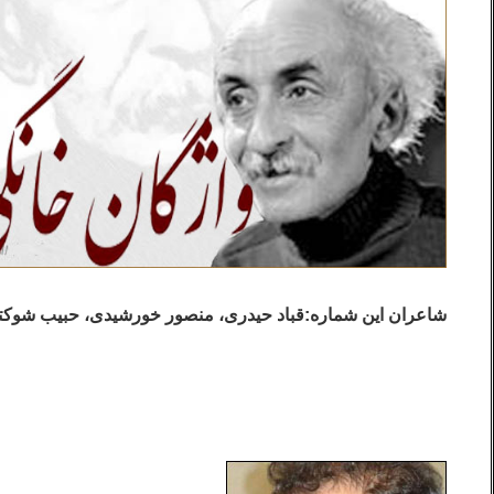
شاعران این شماره:قباد حیدری، منصور خورشیدی، حبیب شوکتی