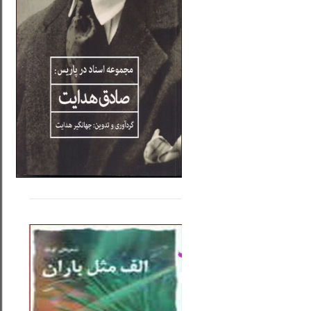
.....
......
..