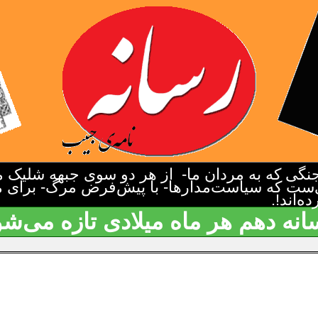
گی که به مردان ما- از هر دو سوی جبهه شلیک م
‌ست که سیاست‌مدارها- با پیش‌فرض مرگ- برای م
‌اند!.
انه دهم هر ماه میلادی تازه می‌شو