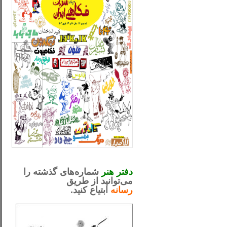
_..._________________
.....................................................
دفتر هنر
شماره‌های گذشته را
می‌توانید از طریق
رسانه
ابتیاع کنید.
ntjv ikv
_..._________________