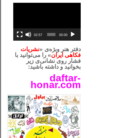
نمایشگر
ویدیو
02:57
00:00
دفتر هنر وبژه‌ی «
نشریات
فکاهی ایران
» را می‌توانید با
فشار روی نشانی‌ی زیر
بخوانید و داشته باشید:
daftar-
honar.com
__لل_____________________