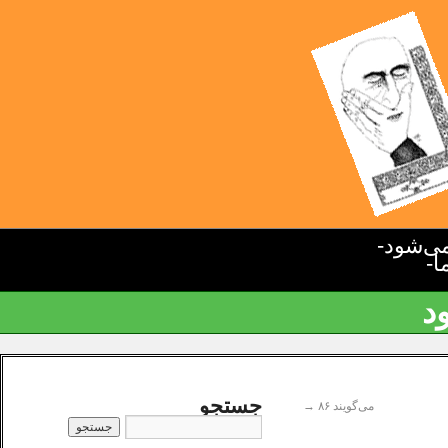
ی‌شود-
ا-
د
جستجو
می‌گویند ۸۶
→