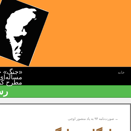
«جنگ» جن
خانه
مسأله‌ای
مطرح کرده
رس
←
صورت‌نامه ۹۴ به یاد منصور اوجی