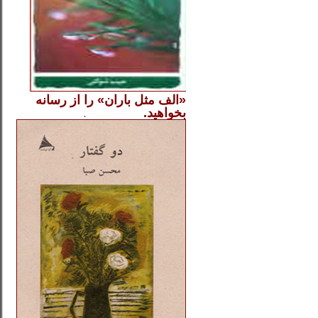
«الف مثل باران» را از
رسانه
بخواهید.
..............
.
.