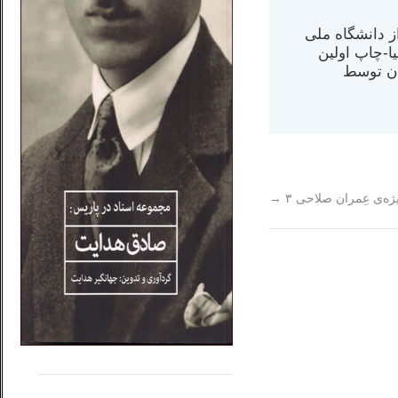
س از دانشگاه ملی
مت در کالیفرنیا-چاپ اولین
ران) در سال ۱۳۸۴ در ایران توسط
ژه‌ی عِمران صلاحی ۳
→
.....
......