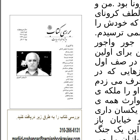
نا بود .من و
_..._________________
 لطف کرونای
 که خودش را
نمی ترسیدم.
ور واجور
 برای اولین
 در صف اول
هایی که در
حرف می زدم
و را ملکه ی
 وارث همه ی
 یکسان داری
خیابان باز
این یک جنگ
ازان را می