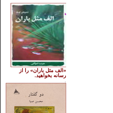
..
«الف مثل باران» را از
رسانه بخواهید.
..............
.
.