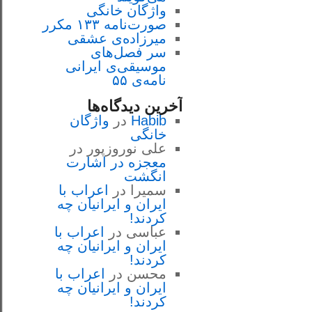
واژگان خانگی
صورت‌نامه ۱۳۳ مکرر
میرزاده‌ی عشقی
سر فصل‌هاى
موسيقى‌ی ايرانى
نامه‌ی ۵۵
آخرین دیدگاه‌ها
Habib
در
واژگان
خانگی
علی نوروزپور
در
معجزه در اشارت
انگشت
سمیرا
در
اعراب با
ايران و ايرانيان چه
كردند!
عباسی
در
اعراب با
ايران و ايرانيان چه
كردند!
محسن
در
اعراب با
ايران و ايرانيان چه
كردند!