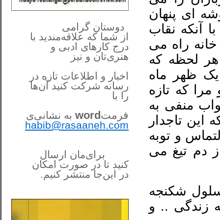
شه ای پنهان
**************
..
*
دوستان گرامی
ا آنکه نقاب
از شما
که علاقه‌مندید با
انه راه می
درج کارهای‌ ادبی و
هنری‌تان و نیز
هر لحظه که
یک ظهر ماه
اخبار و اطلاعات تازه در
رسانه شرکت کنید آن‌ها
مرا که تازه
را
با
واب منفی به
فرمت
word
به نشانی‌ی
ه این تاجدار
habib@rasaaneh.com
تماس و توبه
 دم تیغ می
برای‌مان ارسال
کنید تا در
صورت امکان
در این‌جا
منتشر کنیم.
______________________
سلول شکنجه
....
زندگی .. و