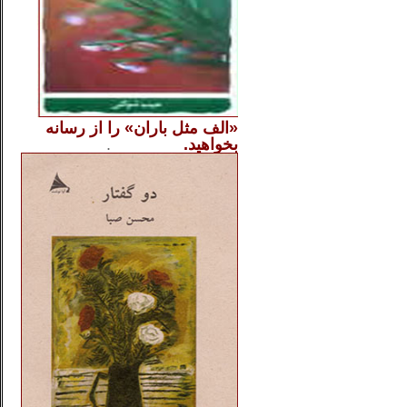
«الف مثل باران» را از
رسانه
بخواهید.
..............
.
.