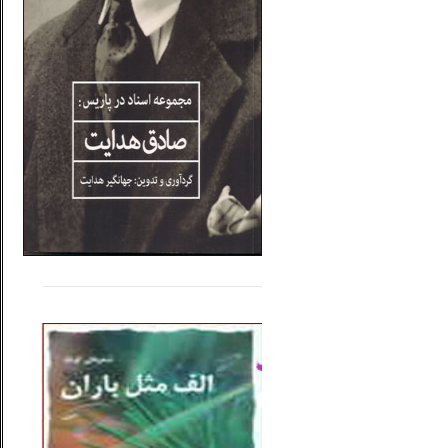
.....
......
..