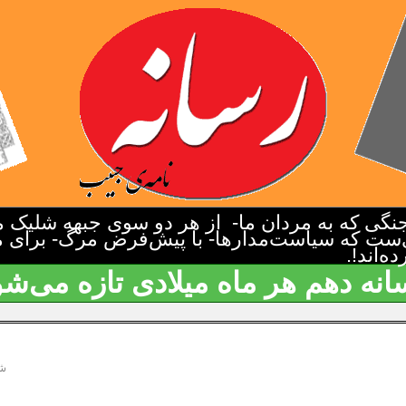
گی که به مردان ما- از هر دو سوی جبهه شلیک م
‌ست که سیاست‌مدارها- با پیش‌فرض مرگ- برای م
‌اند!.
انه دهم هر ماه میلادی تازه می‌شو
شع