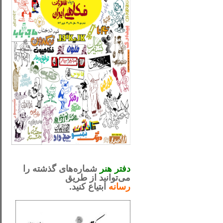
_..._________________
.....................................................
دفتر هنر
شماره‌های گذشته را
می‌توانید از طریق
رسانه
ابتیاع کنید.
ntjv ikv
_..._________________