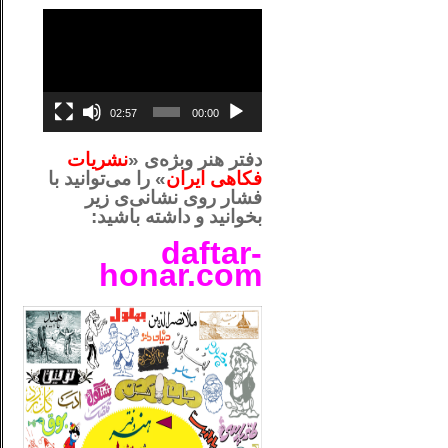
نمایشگر
ویدیو
02:57
00:00
دفتر هنر وبژه‌ی «
نشریات
فکاهی ایران
» را می‌توانید با
فشار روی نشانی‌ی زیر
بخوانید و داشته باشید:
daftar-
honar.com
__لل_____________________