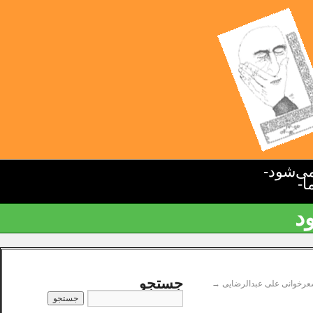
ی‌شود-
ا-
د
جستجو
رخوانی علی عبدالرضایی
→