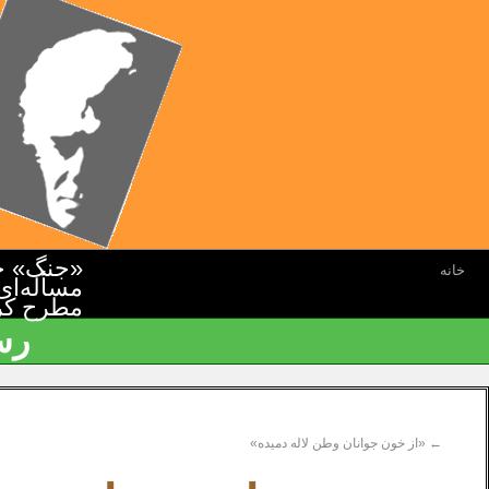
«جنگ» جن
خانه
مسأله‌ای
مطرح کرده
رس
←
«از خون جوانان وطن لاله دمیده»