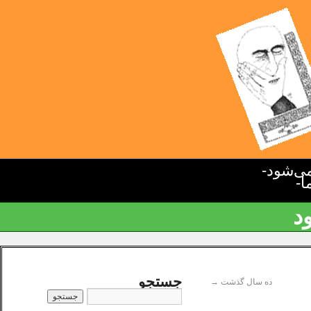
ی‌شود-
ا-
د
جستجو
ده سال گذشت
→