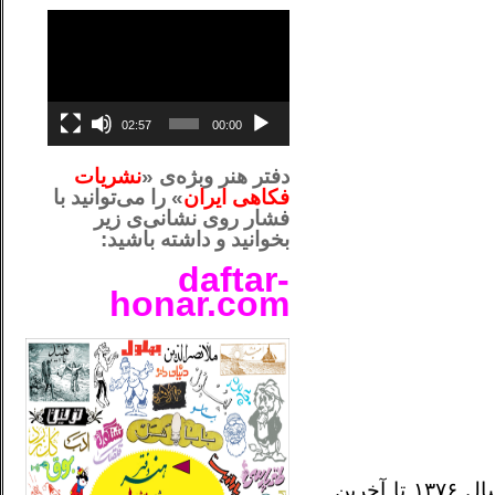
نمایشگر
ویدیو
02:57
00:00
دفتر هنر وبژه‌ی «
نشریات
فکاهی ایران
» را می‌توانید با
فشار روی نشانی‌ی زیر
بخوانید و داشته باشید:
daftar-
honar.com
__لل_____________________
حرکت خزنده‌ای به سمت تعالی تفکر. تحول پلکانی از آغاز تا امروز از اولین مجموعه شعر” تنها تر از آغاز ” سال ۱۳۷۶ تا آخرین