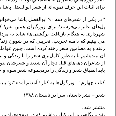
برای اثبات این حرف نمونه‌ای از شعر ابوالفضل پاشا را
” در يكي از شعرهاي دهه ۹۰ ابو
پل‌های عابر می‌فرستد/ برای زورگيران همين بس/ كه
شهرداری به هنگام بازيافت برگشتی‌ها/ شايد به مرد
مي بينيم كه دامنه تخريب، تخريبي كه در شوون زند
رفته و به مضامين شعر رخنه كرده است. چنين عواملی 
آن بينديشيم تا به طور كامل‌تری شعر را با زندگی و 
از شاعران دهه‌هاي قبل دچار آن شدند و شعرشان نتوا
باید انطباق شعر و زندگی را درمجموعه شعر سوم و چه
کتاب چهارم : ” ویرگول‌ها به کنار ! آمدنم آمده “تو” ببیند . در ۶۸ صفح
شعر – نشر داستان سرا در تابستان ۱۳۸۸
منتشر شد .
نقد و نگاهی به این کتاب داشتم که در صفحه‌ی ادبی ر