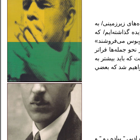
ذرگاه‌های زيرزمينی/ به
ه گذاشته‌ايم/ كه
توبوس می‌فروشند»
حو جمله‌ها فراتر
 كه بايد بيشتر به
خواهيم شد كه بعضي
بی ” پیاده رو ” و