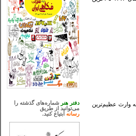
_..._________________
.....................................................
دفتر هنر
شماره‌های گذشته را
 وارث عظیم‌ترین
می‌توانید از طریق
رسانه
ابتیاع کنید.
ntjv ikv
_..._________________