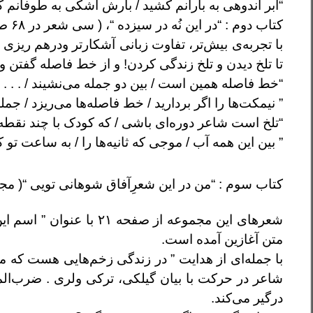
“ابر اندوهی به بارانم کشید / بارش اشکی به طوفانم ک
کتاب دوم : “در این نُه در سیزده “، ( سی شعر در ۶۸ صفحه ) – انتشارات نیم نگاه ۱۳۸۰
با تجربه‌ی بیش‌تر، تفاوت زبانی آشکارتر ودرهم ریزی ن
تا تلخ دیدن و تلخ زندگی کردن! و از خط فاصله گفتن 
“خط فاصله همین است / بین دو جمله می‌نشیند / . . . ”
” نیمکت‌ها را اگر بردارید / خط فاصله‌ها می‌ریزد / جمله
“تلخ است شاعر دوره‌ای باشی / که کودک با چند نقطه /
” بین این همه آب / موجی که ثانیه‌ها را / به ساعت تو 
کتاب سوم : “من در این شعرِآفاق شوهانی تویی “( م
متن آغازین آمده است.
با جمله‌ای از هدایت ” در زندگی زخم‌هایی هست که مثل
شاعر در حرکت با بیان گیلکی، ترکی ولری . ضرب‌المثل
درگیر می‌کند.