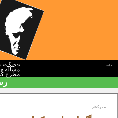
«جنگ» جن
خانه
مسأله‌ای
مطرح کرده
رس
←
دو گفتار