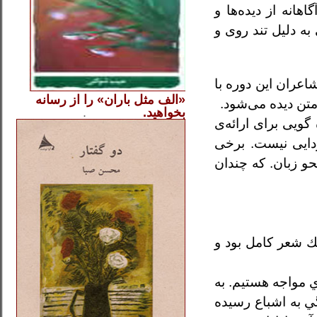
انه از دیده‌ها و
ه دلیل تند روی و
اعران این دوره با
«الف مثل باران» را از
رسانه
متن دیده می‌شود.
بخواهید.
..............
.
.
ویی برای ارائه‌ی
زدایی نیست. برخی
و زبان. که چندان
ك شعر كامل بود و
 ما با شرايط ديگري مواجه هستيم. به
و جهان عوض شده است. شعر دهه ۷۰ از لحاظ پيچيدگي به اشباع رسيده