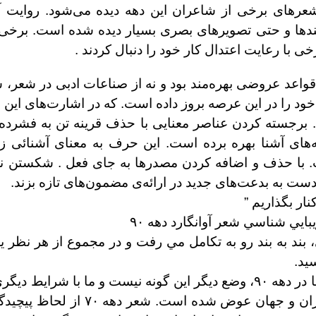
عرهای برخی از شاعران این دهه دیده می‌شود. روایت آگاه
ندها و حتی تصویرهای بصری بسیار دیده شده است. برخی ب
خی با رعایت اعتدال کار خود را دنبال کردند .
قواعد عروضی بهره‌مند بود و نه از صناعات ادبی در شعر، ش
ود را در این عرصه بروز داده است. که در اشارت‌های این 
 برجسته کردن عناصر معنایی با حذف قرینه تن به فشرده گ
نه‌های آشنا بهره برده است. این حرف به معنای آشنائی 
ست. با حذف و اضافه کردن مصدرها به جای فعل . شکستن نح
دست به بدعت‌های جدید در ارائه‌ی مضمون‌های تازه بزند.
ايي شناسي شعر آوانگارد دهه ۹۰
د به بند رو به تكامل مي رفت و در مجموع از هر نظر ي
يد.
به عبارت ديگر به كامل‌ترين نوع شعر تبديل مي‌شد. اما در دهه ۹۰، وضع ديگر اين گونه نيست و
اين معنا كه نوع معيشت و تلقي مردم از زندگي در ايران 