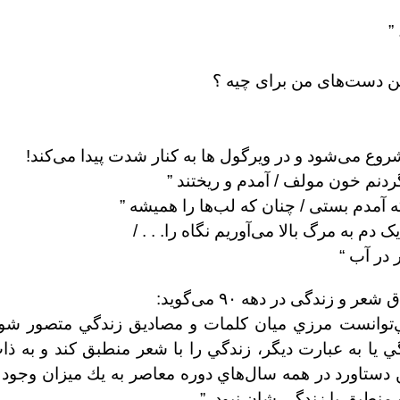
”
ین دست‌های من برای چیه ؟
ع می‌شود و در ویرگول ها به کنار شدت پیدا می‌کند!
ردنم خون مولف / آمدم و ریختند ”
ه آمدم بستی / چنان که لب‌ها را همیشه ”
دم به مرگ بالا می‌آوریم نگاه را. . . /
 در آب “
توانست مرزي ميان كلمات و مصاديق زندگي متصور شود و
 يا به عبارت ديگر، زندگي را با شعر منطبق كند و به ذ
اين دستاورد در همه سال‌هاي دوره معاصر به يك ميزان وجو
 منطبق با زندگي شان نبود. ”