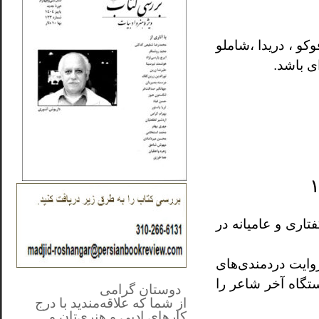
وکو ، دریدا ،شاملو
ی باشد.
 تو “با ۲۲ شعرادامه می‎یابد. شعرِ به نثر . گفتاری و عامیانه در
روایت دردمندی‌های
**************
..
ستگاه آخر شاعر را
*
دوستان گرامی
از شما
که علاقه‌مندید با درج
کارهای‌ ادبی و هنری‌تان و