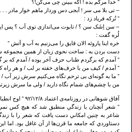
” خدا مرگم بده ! اگه ببینن چی می‌گن!؟
– تی بلا می سر ! آبجی دس وردار ماهم خوار مادر . . . 
” تُرکه فریاد زد :
– سن اِشَک سن ؟ / تابوت می‌اندازی توی آب ؟ پس ا
لُره گفت :
خره اینا پاروئه الان قایق را می‌زنیم به آب و آتش ”
دست بردن به : ساخت نحوی زبان از همین مجموعه شرو
” آمدم که برگردم طناب حرف آخر بوده / آمدم که بر گ
” آمدم / کیف من با حرف‌های خفته بر لب / و هر راه ک
” ما به گونه‌ای بی ترحم نگاه می‌کنیم سرش زیر آب / یک 
من با چشم‌های شمام نگاه دارید / ولی ما سرش زیرتر
آفاق شوهانی در روزنامه‌ی اعتماد ۹۲/۱۲/۸ ” اوج انطباق شعر و زندگی در دهه ۹۰ می‌گوید:
” شعر آنچنان با زندگي منطبق شد كه هيچ كس نمي‌
شاعر به چنين امكاني دست يافت كه شعر را با زندگي
دستاوردي كه جامعه ما قرن‌ها از آن غافل بود. اما 
كه در دوره‌هايي شاعران به مضاميني توجه كرده‌اند كه