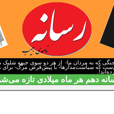
گی که به مردان ما- از هر دو سوی جبهه شلیک م
‌ست که سیاست‌مدارها- با پیش‌فرض مرگ- برای م
‌اند!.
انه دهم هر ماه میلادی تازه می‌شو