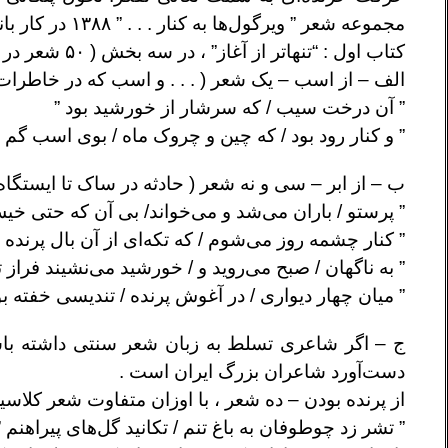
مجموعه شعر ” ویرگول‌ها به کنار . . . ” ۱۳۸۸ در کار بانو آفاق شوهانی دیده می‌شود.
کتاب اول : “تنهاتر از آغاز” ، در سه بخش ( ۵۰ شعر در ۶۴ صفحه ) – نشر نشانه ۱۳۷۶
الف – از اسب – یک شعر ( . . . و اسب که در خاطرات 
” آن درخت سیب / که سرشار از خورشید بود ”
” و کنار رود بود / که چین و چروک ماه / بوی اسب گم 
ب – از ابر – سی و نه شعر ( حادثه در ساک تا ایستگاه 
” پرستو / باران می‌شد و می‌خواند/ بی آن که حتی خی
” کنار چشمه روز می‌شوم / که تکه‌ای از آن بال پرنده
” به ناگهان / صبح می‌روید و / خورشید می‌نشیند فراز ت
” میان چهار دیواری / در آغوش پرنده / تندیسی خفته بو
ج – اگر شاعری تسلط به زبان شعر سنتی داشته باش
دست‌آورد شاعران بزرگ ایران است .
از پرنده بودن – ده شعر ، با اوزان متفاوت شعر کلاس
” تشر زد چوطوفان به باغ تنم / تکانید گل‌های پیراهنم ”