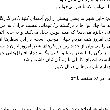
 می‌آورد که با هم می‌خوانیم:
الفضل پاشا مي‌خوانيم: «اين شهر ما بسی بيشتر از اين آب‌های كثيف/ در گ
 ما چك پول‌های برگشته را/ توماني هشت قران/ به مزايد
انی جايزه می‌دهد/ كه مينی‌بوس جعل می‌كنند و به جای ا
گي امروز همه مردم جهان موجود است، در اين سطرها از ن
را می‌توان از جديدترين رويكرهای شعر امروز ايران دانست
نيز زندگي را با شعر منطبق كنيم وگرنه دچار افتراق‌هايی 
نست انطباق كاملي با زندگي‌شان داشته باشد.
ارم بانو شوهانی دنبال کنیم.
ه با ۵۳
وزنامه‌ی اطلاعات در همان سال به چاپ رسید و در سایت اد