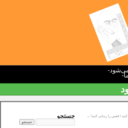
ی‌شود-
ا-
د
جستجو
 کنید / قفس را زندانی کنید!
→