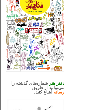
_..._________________
.....................................................
دفتر هنر
شماره‌های گذشته را
می‌توانید از طریق
رسانه
ابتیاع کنید.
ntjv ikv
_..._________________