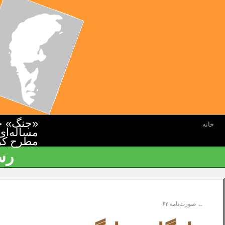
«جنگ» جن
خانه
مسأله‌ای
مطرح کرده
رس
←
صورت‌نامه ۶۲