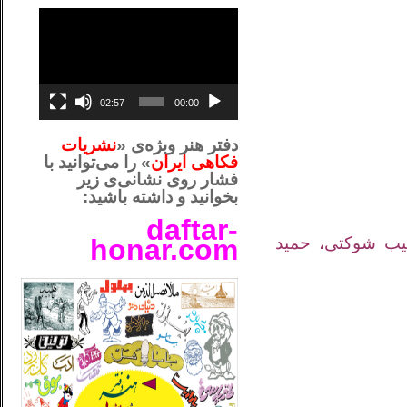
نمایشگر
ویدیو
02:57
00:00
دفتر هنر وبژه‌ی «
نشریات
فکاهی ایران
» را می‌توانید با
فشار روی نشانی‌ی زیر
بخوانید و داشته باشید:
daftar-
بیب شوکتی، حمید
honar.com
__لل_____________________