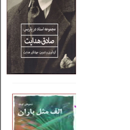
.....
......
..