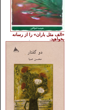
«الف مثل باران» را از
رسانه
بخواهید.
..............
.
.