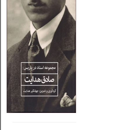
.....
......