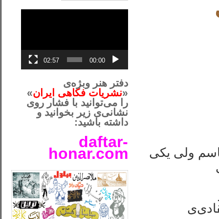
نمایشگر
ویدیو
02:57
00:00
دفتر هنر وبژه‌ی
«
نشریات فکاهی ایران
»
را می‌توانید با فشار روی
نشانی‌ی زیر بخوانید و
داشته باشید:
daftar-
honar.com
علیرضا مرتضوی ” را بنده هم نمی‎شناسم ولی یکی
__لل____________________
قادی‌ی