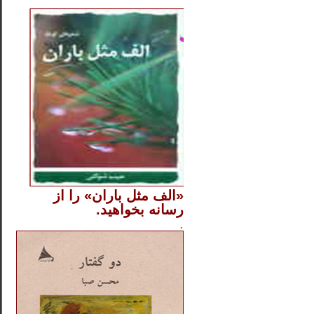
..
«الف مثل باران» را از
رسانه بخواهید.
..............
.
.