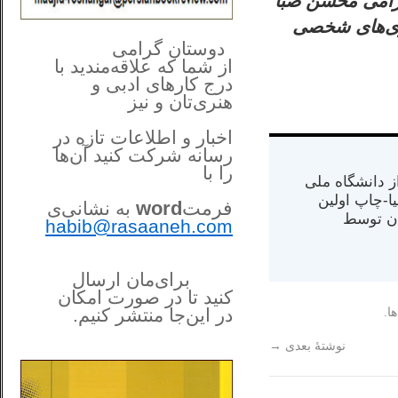
گرامی محسن صبا
اری‌های شخصی
**************
..
*
دوستان گرامی
از شما
که علاقه‌مندید با
درج کارهای‌ ادبی و
هنری‌تان و نیز
اخبار و اطلاعات تازه در
رسانه شرکت کنید آن‌ها
را
با
س از دانشگاه ملی
مت در کالیفرنیا-چاپ اولین
فرمت
word
به نشانی‌ی
ران) در سال ۱۳۸۴ در ایران توسط
habib@rasaaneh.com
برای‌مان ارسال
کنید تا در
صورت امکان
ا.
در این‌جا
منتشر کنیم.
______________________
نوشتهٔ بعدی
→
....