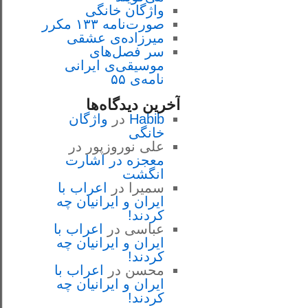
واژگان خانگی
صورت‌نامه ۱۳۳ مکرر
میرزاده‌ی عشقی
سر فصل‌هاى
موسيقى‌ی ايرانى
نامه‌ی ۵۵
آخرین دیدگاه‌ها
Habib
در
واژگان
خانگی
علی نوروزپور
در
معجزه در اشارت
انگشت
سمیرا
در
اعراب با
ايران و ايرانيان چه
كردند!
عباسی
در
اعراب با
ايران و ايرانيان چه
كردند!
محسن
در
اعراب با
ايران و ايرانيان چه
كردند!