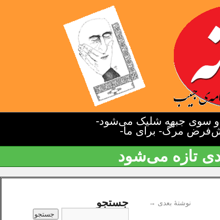
دو سوی جبهه شلیک می‌شود-
یش‌فرض مرگ- برای ما-
دی تازه می‌شود
جستجو
نوشتهٔ بعدی
→