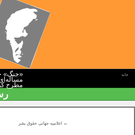
«جنگ» جن
خانه
مسأله‌ای
مطرح کرده
رس
←
اعلاميه جهانی حقوق بشر