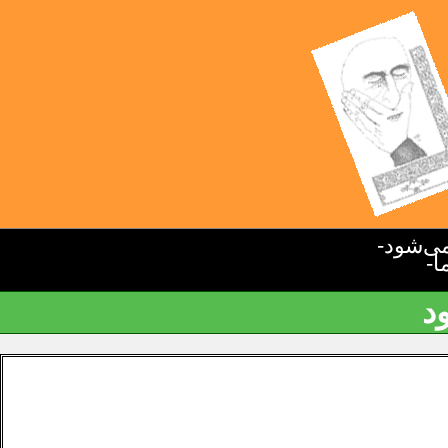
ی‌شود-
ا-
د