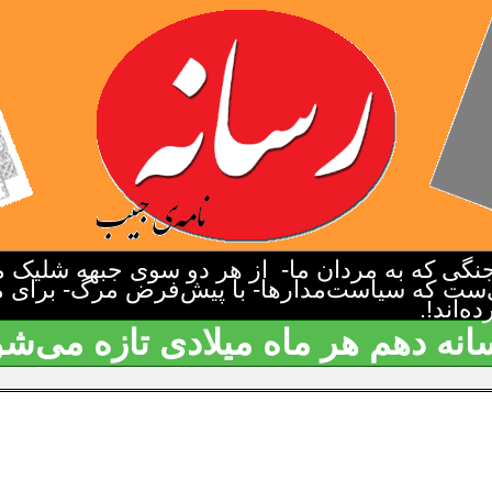
گی که به مردان ما- از هر دو سوی جبهه شلیک م
‌ست که سیاست‌مدارها- با پیش‌فرض مرگ- برای م
‌اند!.
انه دهم هر ماه میلادی تازه می‌شو