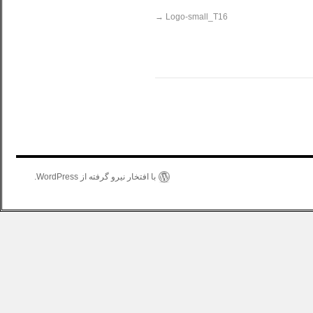
Logo-small_T16
با افتخار نیرو گرفته از WordPress.