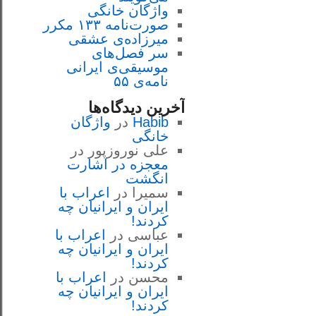
واژگان خانگی
صورت‌نامه ۱۳۳ مکرر
میرزاده‌ی عشقی
سر فصل‌هاى
موسيقى‌ی ايرانى
نامه‌ی ۵۵
آخرین دیدگاه‌ها
Habib
در
واژگان
خانگی
علی نوروزپور
در
معجزه در اشارت
انگشت
سمیرا
در
اعراب با
ايران و ايرانيان چه
كردند!
عباسی
در
اعراب با
ايران و ايرانيان چه
كردند!
محسن
در
اعراب با
ايران و ايرانيان چه
كردند!