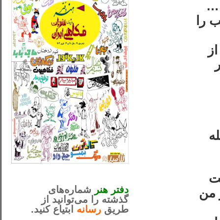
 …
 را
از
ه
_..._________________
گو اينکه ترجمه‌ی هجويری خواسته است
............................................
دفتر هنر
شماره‌های
 من
گذشته را می‌توانید از
طریق
رسانه
ابتیاع کنید.
ntjv ikv