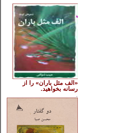
..
«الف مثل باران» را از
رسانه بخواهید.
..............
.
.