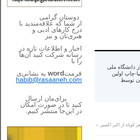
**************
..
*
دوستان گرامی
از شما
که علاقه‌مندید با
درج کارهای‌ ادبی و
هنری‌تان و نیز
اخبار و اطلاعات تازه در
رسانه شرکت کنید آن‌ها
را
با
س از دانشگاه ملی
فرمت
word
به نشانی‌ی
مت در کالیفرنیا-چاپ اولین
habib@rasaaneh.com
ران) در سال ۱۳۸۴ در ایران توسط
برای‌مان ارسال
کنید تا در
صورت امکان
در این‌جا
منتشر کنیم.
______________________
....
 کوتاه از اکبر اکسیر
→