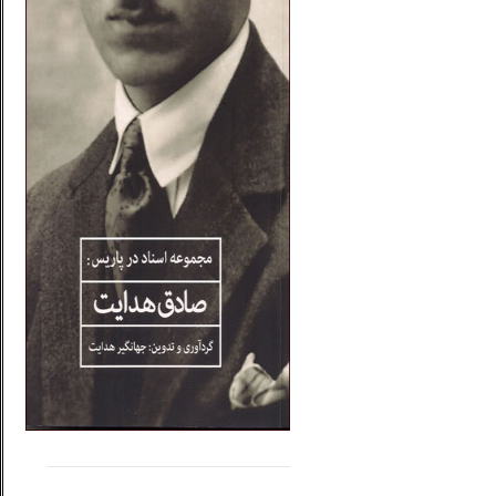
.....
......