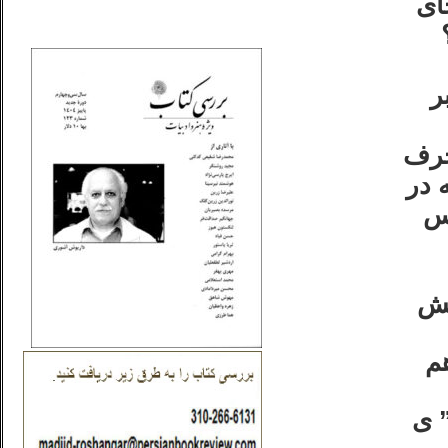
ای
_..._________________
؟
ر
حرف
 در
رس
امروز، اين همان رابطه‌ای
سش
م
” ی