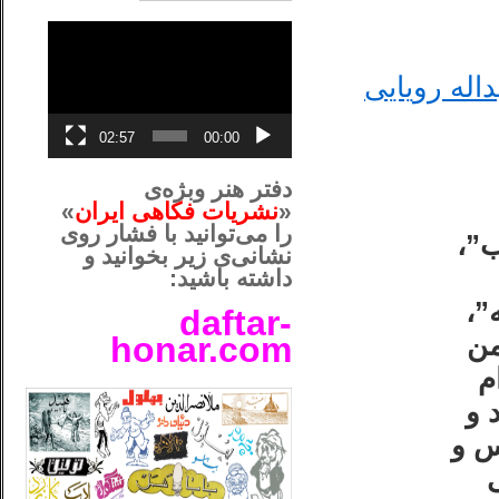
نمایشگر
ویدیو
داله رویایی
02:57
00:00
دفتر هنر وبژه‌ی
«
نشریات فکاهی ایران
»
را می‌توانید با فشار روی
”،
نشانی‌ی زیر بخوانید و
داشته باشید:
”،
daftar-
من
honar.com
ام
__لل____________________
 و
س و