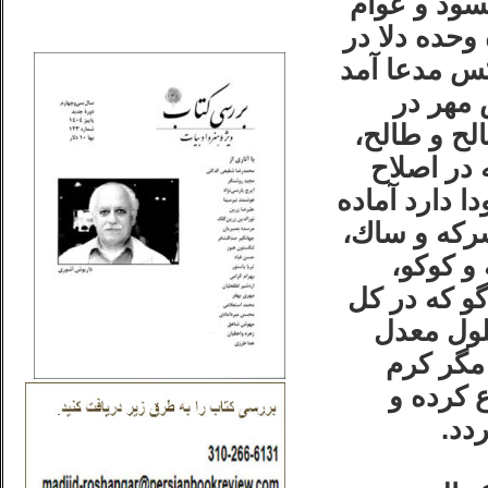
سود و عوام
_..._________________
وحده دلا در
كس مدعا آمد
 مهر در
الح و طالح،
 در اصلاح
 دارد آماده
سركه و ساك،
و كوكو،
گو كه در كل
لول معدل
مگر كرم
 كرده و
ردد.