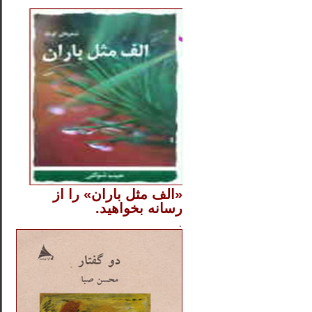
..
«الف مثل باران» را از
رسانه بخواهید.
..............
.
.