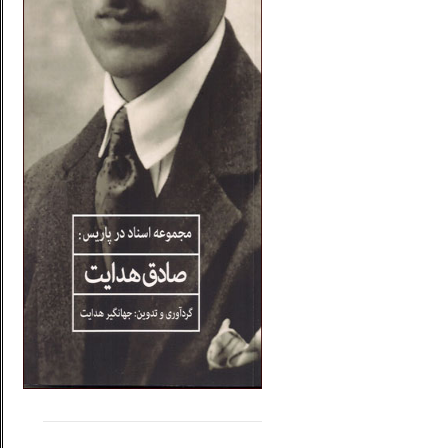
.....
......