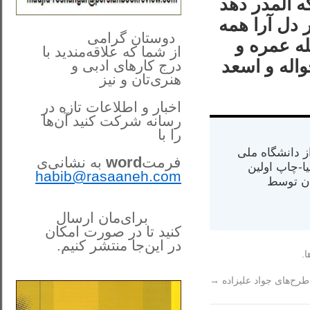
 المدر دهد
 دل آرا همه
**************
..
*
دوستان گرامی
له عمره و
از شما
که علاقه‌مندید با
اله و اسعد
درج کارهای‌ ادبی و
هنری‌تان و نیز
اخبار و اطلاعات تازه در
رسانه شرکت کنید آن‌ها
را
با
س از دانشگاه ملی
فرمت
word
به نشانی‌ی
مت در کالیفرنیا-چاپ اولین
habib@rasaaneh.com
ران) در سال ۱۳۸۴ در ایران توسط
برای‌مان ارسال
کنید تا در
صورت امکان
در این‌جا
منتشر کنیم.
ا.
______________________
....
طرح‌های جواد علیزاده
→