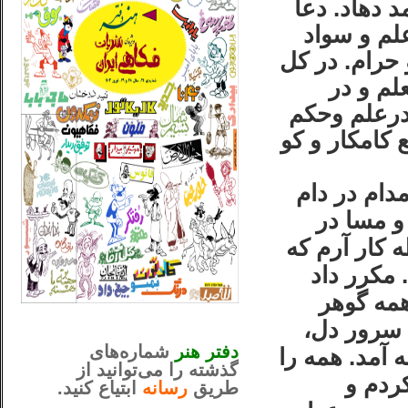
 دهاد. دعا
لم و سواد
 حرام. در كل
م و در
درعلم وحكم
كامكار و كو
مدام در دام
و مسا در
 كار آرم كه
 مكرر داد
همه گوهر
_..._________________
 سرور دل،
............................................
دفتر هنر
شماره‌های
ه آمد. همه را
گذشته را می‌توانید از
ردم و
طریق
رسانه
ابتیاع کنید.
ntjv ikv