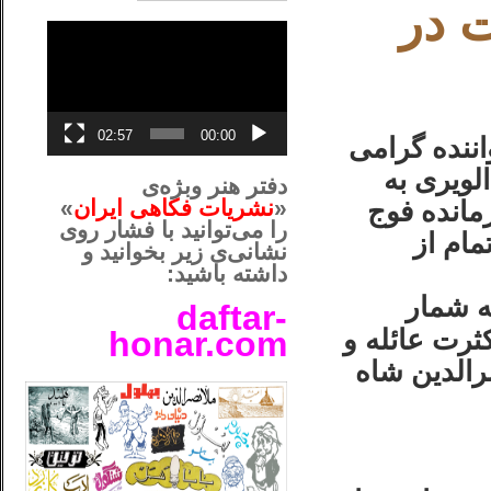
 در
نمایشگر
ویدیو
02:57
00:00
اننده گرامی
لويری به
دفتر هنر وبژه‌ی
مانده فوج
«
نشریات فکاهی ایران
»
را می‌توانید با فشار روی
مام از
نشانی‌ی زیر بخوانید و
داشته باشید:
ه شمار
daftar-
كثرت عائله و
honar.com
رالدين شاه
__لل____________________