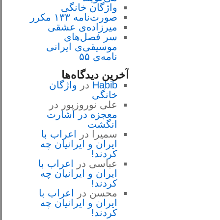
واژگان خانگی
صورت‌نامه ۱۳۳ مکرر
میرزاده‌ی عشقی
سر فصل‌هاى
موسيقى‌ی ايرانى
نامه‌ی ۵۵
آخرین دیدگاه‌ها
Habib
در
واژگان
خانگی
علی نوروزپور
در
معجزه در اشارت
انگشت
سمیرا
در
اعراب با
ايران و ايرانيان چه
كردند!
عباسی
در
اعراب با
ايران و ايرانيان چه
كردند!
محسن
در
اعراب با
ايران و ايرانيان چه
كردند!