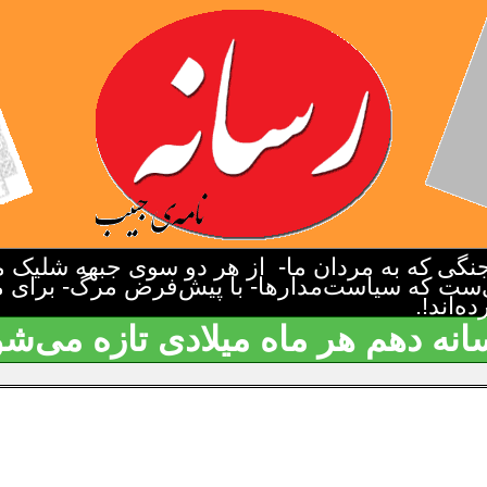
گی که به مردان ما- از هر دو سوی جبهه شلیک م
‌ست که سیاست‌مدارها- با پیش‌فرض مرگ- برای م
‌اند!.
انه دهم هر ماه میلادی تازه می‌شو