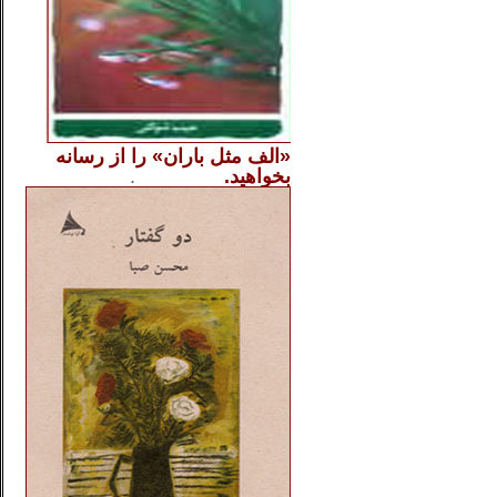
«الف مثل باران» را از
رسانه
بخواهید.
..............
.
.