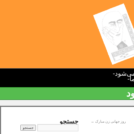
ی‌شود-
ا-
د
جستجو
روز جهانی زن مبارک
→