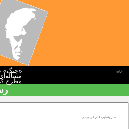
«جنگ» جن
خانه
مسأله‌ای
مطرح کرده
رس
←
رونمایی قلم فردوسی