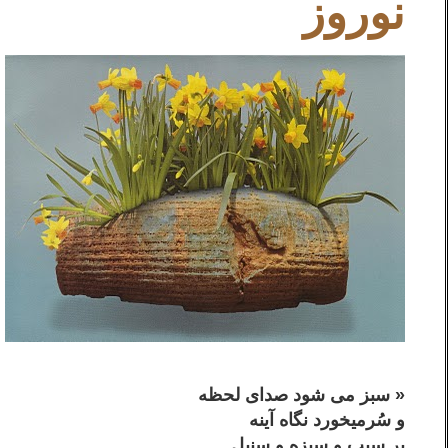
نوروز
« سبز می شود صدای لحظه
و سُرمی­خورد نگاه آینه
بر سیب و سبزه و سنبل