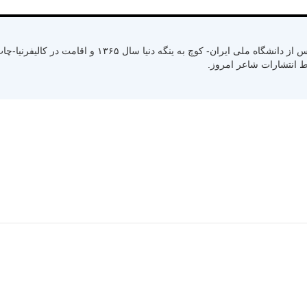
متولد سال ۱۳۳۰ رشت استان گیلان- کسب لیسانس از دانشگاه ملی ایران- کوچ به ینگ