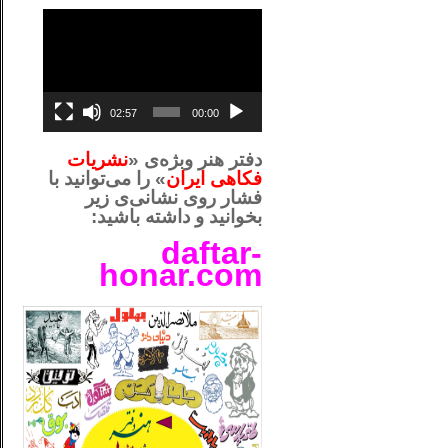
نمایشگر
ویدیو
02:57
00:00
دفتر هنر وبژه‌ی «
نشریات
فکاهی ایران
» را می‌توانید با
فشار روی نشانی‌ی زیر
بخوانید و داشته باشید:
daftar-
honar.com
__لل_____________________