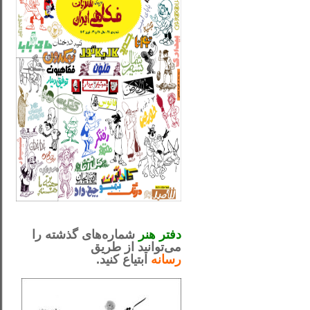
_..._________________
.....................................................
دفتر هنر
شماره‌های گذشته را
می‌توانید از طریق
رسانه
ابتیاع کنید.
ntjv ikv
_..._________________